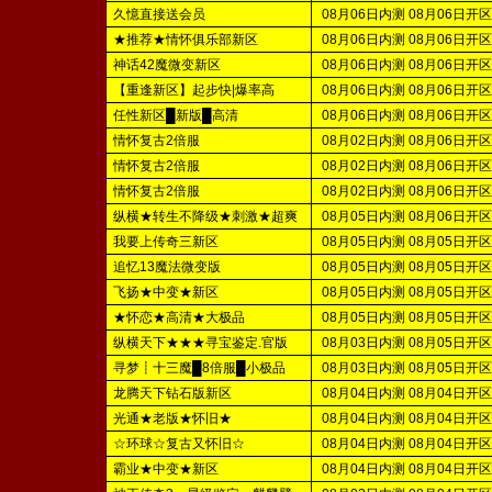
久憶直接送会员
08月06日内测 08月06日开区
★推荐★情怀俱乐部新区
08月06日内测 08月06日开区
神话42魔微变新区
08月06日内测 08月06日开区
【重逢新区】起步快|爆率高
08月06日内测 08月06日开区
任性新区█新版█高清
08月06日内测 08月06日开区
情怀复古2倍服
08月02日内测 08月06日开区
情怀复古2倍服
08月02日内测 08月06日开区
情怀复古2倍服
08月02日内测 08月06日开区
纵横★转生不降级★刺激★超爽
08月05日内测 08月06日开区
我要上传奇三新区
08月05日内测 08月05日开区
追忆13魔法微变版
08月05日内测 08月05日开区
飞扬★中变★新区
08月05日内测 08月05日开区
★怀恋★高清★大极品
08月05日内测 08月05日开区
纵横天下★★★寻宝鉴定.官版
08月03日内测 08月05日开区
寻梦┋十三魔█8倍服█小极品
08月03日内测 08月05日开区
龙腾天下钻石版新区
08月04日内测 08月04日开区
光通★老版★怀旧★
08月04日内测 08月04日开区
☆环球☆复古又怀旧☆
08月04日内测 08月04日开区
霸业★中变★新区
08月04日内测 08月04日开区