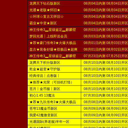
龙腾天下钻石版新区
08月04日内测 08月04日开区
光通★老版★怀旧★
08月04日内测 08月04日开区
☆环球☆复古又怀旧☆
08月04日内测 08月04日开区
霸业★中变★新区
08月04日内测 08月04日开区
神王传奇3▂星级鉴定▂麒麟臂
08月03日内测 08月04日开区
梦回光通┋上线即送会员
08月03日内测 08月03日开区
★荐★豪门传奇3★火爆大极品
08月01日内测 08月03日开区
盘古★装备好爆★双极品★超爽
08月01日内测 08月02日开区
神王传奇3▂星级鉴定▂麒麟臂
07月23日内测 07月25日开区
龙腾天下积分版新区
08月10日内测 08月10日开区
乾金★超变★守护版
08月10日内测 08月10日开区
经典传说┋点卷版┋
08月10日内测 08月10日开区
★推荐★光荣（可挂机打怪）
08月10日内测 08月10日开区
苍月┋金币服┋新区
08月10日内测 08月10日开区
初心1.45 13魔法
07月30日内测 08月10日开区
★荐★九玖传奇3★火爆大极品
08月08日内测 08月10日开区
苍穹13魔金币新区
08月09日内测 08月09日开区
我爱42魔微变新区
08月09日内测 08月09日开区
光通国际(养老服)半年一区
08月06日内测 08月09日开区