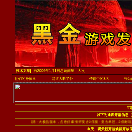
技术文章
|
|
自2006年1月1日总访问量：人次
他们的身体里
楚道人听了仆
传说中的3名
强劲
互
以下为通宵开群信息（
新版█高清 - 大极品版本，点卷好爆
情怀复古2倍服 - 复古单区，2倍耐玩
江南★微变
今天、明天新开游戏群开放