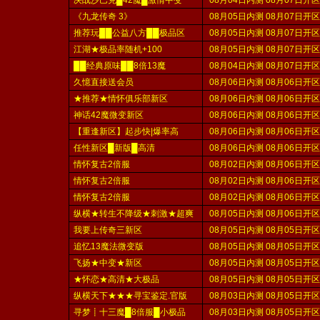
决战沙巴克█42魔█激情中变
08月04日内测 08月07日开区
《九龙传奇 3》
08月05日内测 08月07日开区
推荐玩██公益八方██极品区
08月05日内测 08月07日开区
江湖★极品率随机+100
08月05日内测 08月07日开区
██经典原味██8倍13魔
08月04日内测 08月07日开区
久憶直接送会员
08月06日内测 08月06日开区
★推荐★情怀俱乐部新区
08月06日内测 08月06日开区
神话42魔微变新区
08月06日内测 08月06日开区
【重逢新区】起步快|爆率高
08月06日内测 08月06日开区
任性新区█新版█高清
08月06日内测 08月06日开区
情怀复古2倍服
08月02日内测 08月06日开区
情怀复古2倍服
08月02日内测 08月06日开区
情怀复古2倍服
08月02日内测 08月06日开区
纵横★转生不降级★刺激★超爽
08月05日内测 08月06日开区
我要上传奇三新区
08月05日内测 08月05日开区
追忆13魔法微变版
08月05日内测 08月05日开区
飞扬★中变★新区
08月05日内测 08月05日开区
★怀恋★高清★大极品
08月05日内测 08月05日开区
纵横天下★★★寻宝鉴定.官版
08月03日内测 08月05日开区
寻梦┋十三魔█8倍服█小极品
08月03日内测 08月05日开区